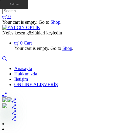
İndirim
Close
Skip
0
to
Your cart is empty. Go to
Shop
.
content
Menu
Nefes kesen gözlükleri keşfedin
0
Cart
Your cart is empty. Go to
Shop
.
Search
Anasayfa
Hakkımızda
İletişim
ONLINE ALIŞVERİŞ
Close
Menu