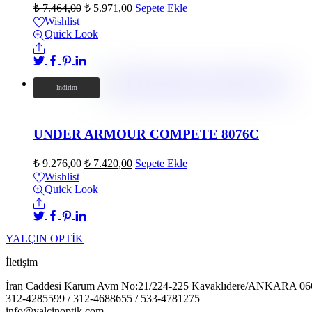
₺
7.464,00
₺
5.971,00
Sepete Ekle
Wishlist
Quick Look
Share
İndirim!
İndirim
UNDER ARMOUR COMPETE 8076C
₺
9.276,00
₺
7.420,00
Sepete Ekle
Wishlist
Quick Look
Share
YALÇIN OPTİK
İletişim
İran Caddesi Karum Avm No:21/224-225 Kavaklıdere/ANKARA 06
312-4285599 / 312-4688655 / 533-4781275
info@yalcinoptik.com