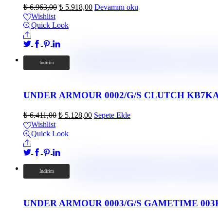
₺
6.963,00
₺
5.918,00
Devamını oku
Wishlist
Quick Look
Share
İndirim!
İndirim
UNDER ARMOUR 0002/G/S CLUTCH KB7K
₺
6.411,00
₺
5.128,00
Sepete Ekle
Wishlist
Quick Look
Share
İndirim!
İndirim
UNDER ARMOUR 0003/G/S GAMETIME 003