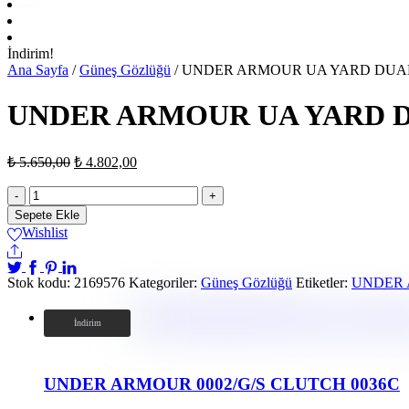
İndirim!
Ana Sayfa
/
Güneş Gözlüğü
/ UNDER ARMOUR UA YARD DUAL
UNDER ARMOUR UA YARD D
₺
5.650,00
₺
4.802,00
UNDER
ARMOUR
Sepete Ekle
UA
Wishlist
YARD
Share
DUAL
8076C
Stok kodu:
2169576
Kategoriler:
Güneş Gözlüğü
Etiketler:
UNDER
adet
İndirim!
İndirim
UNDER ARMOUR 0002/G/S CLUTCH 0036C