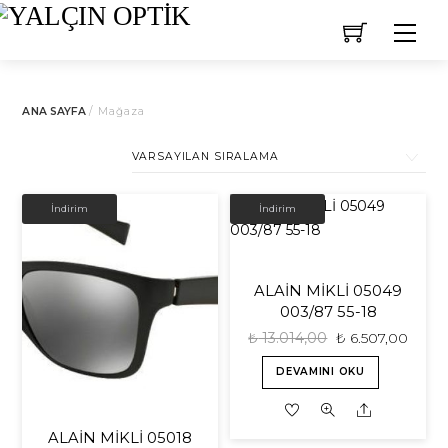
Skip
Men
to
content
ANA SAYFA
/ Mağaza
İNDIRIM!
İNDIRIM!
İndirim
İndirim
ALAİN MİKLİ 05049
003/87 55-18
₺
13.014,00
₺
6.507,00
DEVAMINI OKU
Share
ALAİN MİKLİ 05018