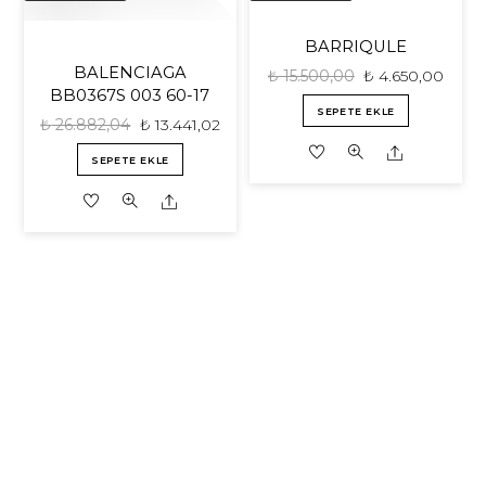
BARRIQULE
BALENCIAGA
₺
15.500,00
₺
4.650,00
BB0367S 003 60-17
SEPETE EKLE
₺
26.882,04
₺
13.441,02
Share
SEPETE EKLE
Share