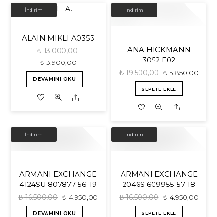
İNDIRIM!
İNDIRIM!
İndirim
İndirim
ALAIN MIKLI A0353
ANA HICKMANN
₺
13.000,00
3052 E02
₺
3.900,00
₺
19.500,00
₺
5.850,00
DEVAMINI OKU
SEPETE EKLE
Share
Share
İNDIRIM!
İNDIRIM!
İndirim
İndirim
ARMANI EXCHANGE
ARMANI EXCHANGE
4124SU 807877 56-19
2046S 609955 57-18
₺
16.500,00
₺
4.950,00
₺
16.500,00
₺
4.950,00
SEPETE EKLE
DEVAMINI OKU