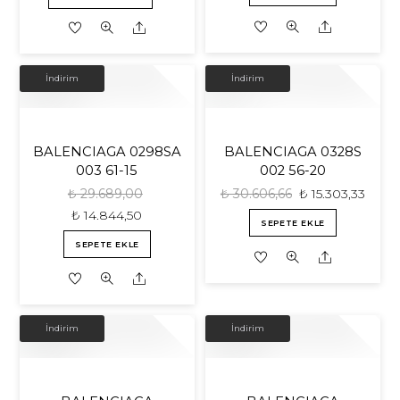
Share
Share
İNDIRIM!
İNDIRIM!
İndirim
İndirim
BALENCIAGA 0298SA
BALENCIAGA 0328S
003 61-15
002 56-20
₺
29.689,00
₺
30.606,66
₺
15.303,33
₺
14.844,50
SEPETE EKLE
SEPETE EKLE
Share
Share
İNDIRIM!
İNDIRIM!
İndirim
İndirim