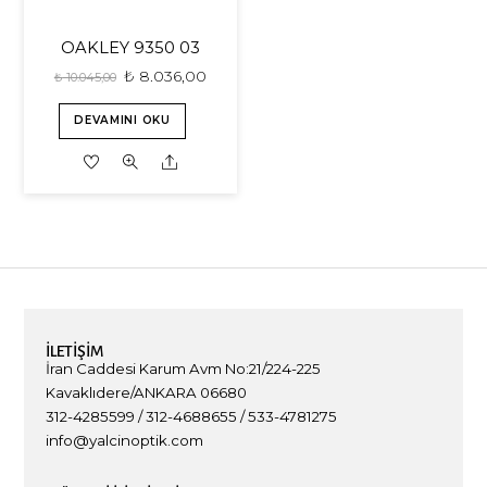
OAKLEY 9350 03
₺
8.036,00
₺
10.045,00
DEVAMINI OKU
Share
İLETIŞIM
İran Caddesi Karum Avm No:21/224-225
Kavaklıdere/ANKARA 06680
312-4285599 / 312-4688655 / 533-4781275
info@yalcinoptik.com