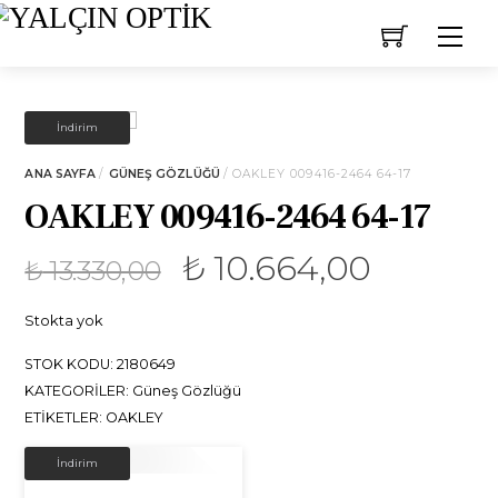
Skip
Men
to
content
İNDIRIM!
İndirim
ANA SAYFA
/
GÜNEŞ GÖZLÜĞÜ
/ OAKLEY 009416-2464 64-17
OAKLEY 009416-2464 64-17
₺
10.664,00
₺
13.330,00
Stokta yok
STOK KODU:
2180649
KATEGORILER:
Güneş Gözlüğü
ETIKETLER:
OAKLEY
İNDIRIM!
İndirim