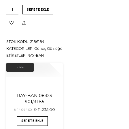
RAY-
SEPETE EKLE
BAN
3447
Share
001
53-
STOK KODU:
2186184
21
KATEGORILER:
Güneş Gözlüğü
adet
ETIKETLER:
RAY-BAN
İNDIRIM!
İndirim
RAY-BAN 0832S
901/31 55
₺
11.235,00
₺
14.044,00
SEPETE EKLE