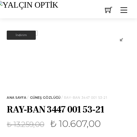
Skip
Men
to
content
İNDIRIM!
İndirim
ANA SAYFA
/
GÜNEŞ GÖZLÜĞÜ
/ RAY-BAN 3447 001 53-21
RAY-BAN 3447 001 53-21
₺
10.607,00
₺
13.259,00