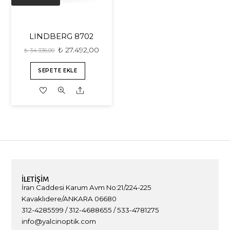
LINDBERG 8702
₺
27.492,00
₺
34.336,00
SEPETE EKLE
Share
İLETIŞIM
İran Caddesi Karum Avm No:21/224-225
Kavaklıdere/ANKARA 06680
312-4285599 / 312-4688655 / 533-4781275
info@yalcinoptik.com