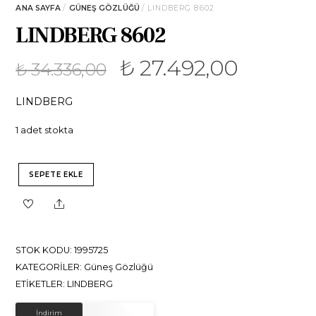
ANA SAYFA
/
GÜNEŞ GÖZLÜĞÜ
/ LINDBERG 8602
LINDBERG 8602
₺
27.492,00
₺
34.336,00
LINDBERG
1 adet stokta
SEPETE EKLE
Share
STOK KODU:
1995725
KATEGORILER:
Güneş Gözlüğü
ETIKETLER:
LINDBERG
İNDIRIM!
İndirim